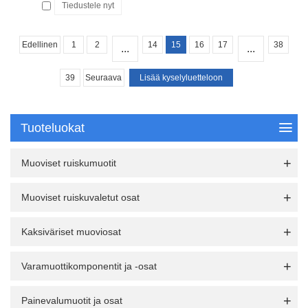
Tiedustele nyt
Edellinen
1
2
14
15
16
17
38
...
...
39
Seuraava
Tuoteluokat
Muoviset ruiskumuotit
Muoviset ruiskuvaletut osat
Kaksiväriset muoviosat
Varamuottikomponentit ja -osat
Painevalumuotit ja osat