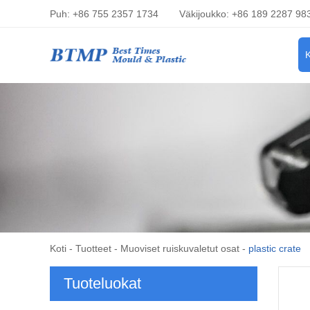
Puh: +86 755 2357 1734
Väkijoukko: +86 189 2287 98
K
Koti
-
Tuotteet
-
Muoviset ruiskuvaletut osat
-
plastic crate
Tuoteluokat