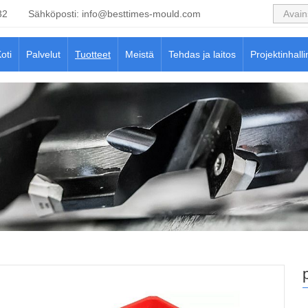
32
Sähköposti:
info@besttimes-mould.com
oti
Palvelut
Tuotteet
Meistä
Tehdas ja laitos
Projektinhalli