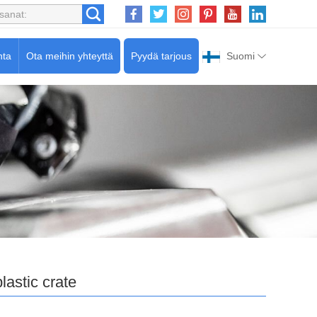
nta
Ota meihin yhteyttä
Pyydä tarjous
Suomi
plastic crate