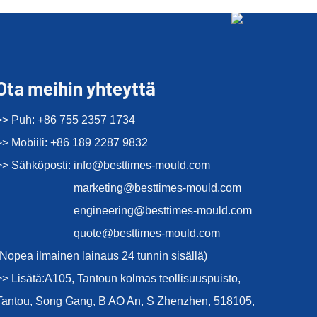
Ota meihin yhteyttä
>> Puh: +86 755 2357 1734
>> Mobiili: +86 189 2287 9832
>> Sähköposti:
info@besttimes-mould.com
marketing@besttimes-mould.com
engineering@besttimes-mould.com
quote@besttimes-mould.com
(Nopea ilmainen lainaus 24 tunnin sisällä)
>> Lisätä:A105, Tantoun kolmas teollisuuspuisto,
Tantou, Song Gang, B AO An, S Zhenzhen, 518105,