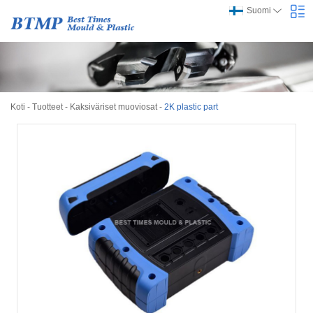
Suomi
Koti
-
Tuotteet
-
Kaksiväriset muoviosat
-
2K plastic part