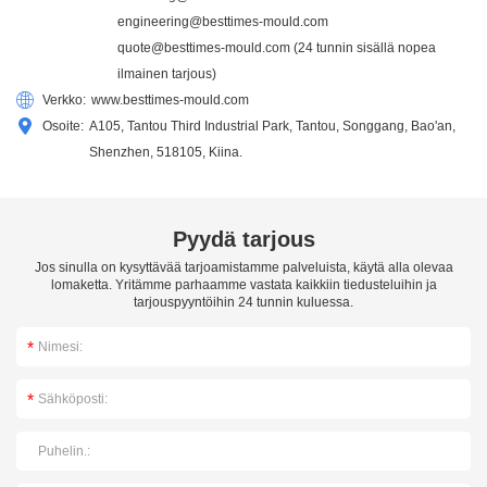
engineering@besttimes-mould.com
quote@besttimes-mould.com
(24 tunnin sisällä nopea
ilmainen tarjous)
Verkko:
www.besttimes-mould.com
Osoite:
A105, Tantou Third Industrial Park, Tantou, Songgang, Bao'an,
Shenzhen, 518105, Kiina.
Pyydä tarjous
Jos sinulla on kysyttävää tarjoamistamme palveluista, käytä alla olevaa
lomaketta. Yritämme parhaamme vastata kaikkiin tiedusteluihin ja
tarjouspyyntöihin 24 tunnin kuluessa.