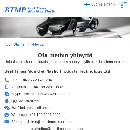
Suomalainen
Koti
-
Ota meihin yhteyttä
Ota meihin yhteyttä
Haluaisimme kuulla sinusta ja otamme sinuun yhteyttä mahdollisimman pian.
Best Times Mould & Plastic Products Technology Ltd.
Puh.:
+86 755 2357 1734
Väkijoukko.:
+86 189 2287 9832
Skype:
live:.cid.10b049d46188a310
QQ:
2212820399
WeChat:
paras aikamuotti
Whatsapp:
+86 189 2287 9832
Sähköposti:
info@besttimes-mould.com
marketing@besttimes-mould.com