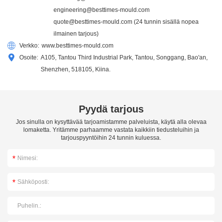
engineering@besttimes-mould.com
quote@besttimes-mould.com
(24 tunnin sisällä nopea
ilmainen tarjous)
Verkko:
www.besttimes-mould.com
Osoite:
A105, Tantou Third Industrial Park, Tantou, Songgang, Bao'an,
Shenzhen, 518105, Kiina.
Pyydä tarjous
Jos sinulla on kysyttävää tarjoamistamme palveluista, käytä alla olevaa
lomaketta. Yritämme parhaamme vastata kaikkiin tiedusteluihin ja
tarjouspyyntöihin 24 tunnin kuluessa.