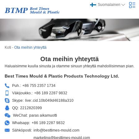
Suomalainen
Koti
-
Ota meihin yhteyttä
Ota meihin yhteyttä
Haluaisimme kuulla sinusta ja otamme sinuun yhteyttä mahdollisimman pian.
Best Times Mould & Plastic Products Technology Ltd.
Puh.:
+86 755 2357 1734
Väkijoukko.:
+86 189 2287 9832
Skype:
live:.cid.10b049d46188a310
QQ:
2212820399
WeChat:
paras aikamuotti
Whatsapp:
+86 189 2287 9832
Sähköposti:
info@besttimes-mould.com
marketing@besttimes-mould.com