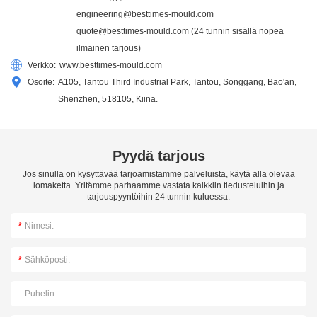
engineering@besttimes-mould.com
quote@besttimes-mould.com
(24 tunnin sisällä nopea
ilmainen tarjous)
Verkko:
www.besttimes-mould.com
Osoite:
A105, Tantou Third Industrial Park, Tantou, Songgang, Bao'an,
Shenzhen, 518105, Kiina.
Pyydä tarjous
Jos sinulla on kysyttävää tarjoamistamme palveluista, käytä alla olevaa
lomaketta. Yritämme parhaamme vastata kaikkiin tiedusteluihin ja
tarjouspyyntöihin 24 tunnin kuluessa.