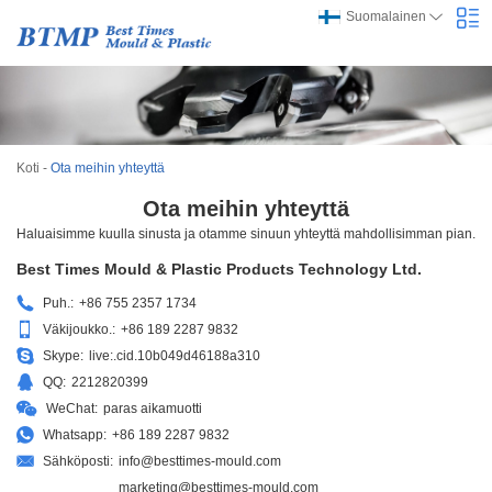
Suomalainen
Koti
-
Ota meihin yhteyttä
Ota meihin yhteyttä
Haluaisimme kuulla sinusta ja otamme sinuun yhteyttä mahdollisimman pian.
Best Times Mould & Plastic Products Technology Ltd.
Puh.:
+86 755 2357 1734
Väkijoukko.:
+86 189 2287 9832
Skype:
live:.cid.10b049d46188a310
QQ:
2212820399
WeChat:
paras aikamuotti
Whatsapp:
+86 189 2287 9832
Sähköposti:
info@besttimes-mould.com
marketing@besttimes-mould.com