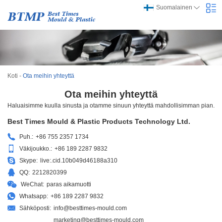
Suomalainen
Koti
-
Ota meihin yhteyttä
Ota meihin yhteyttä
Haluaisimme kuulla sinusta ja otamme sinuun yhteyttä mahdollisimman pian.
Best Times Mould & Plastic Products Technology Ltd.
Puh.:
+86 755 2357 1734
Väkijoukko.:
+86 189 2287 9832
Skype:
live:.cid.10b049d46188a310
QQ:
2212820399
WeChat:
paras aikamuotti
Whatsapp:
+86 189 2287 9832
Sähköposti:
info@besttimes-mould.com
marketing@besttimes-mould.com