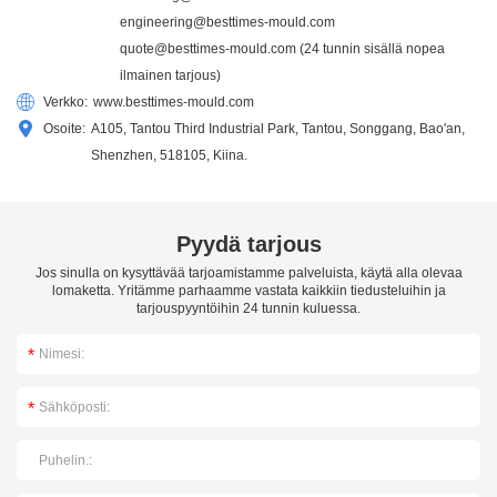
engineering@besttimes-mould.com
quote@besttimes-mould.com
(24 tunnin sisällä nopea
ilmainen tarjous)
Verkko:
www.besttimes-mould.com
Osoite:
A105, Tantou Third Industrial Park, Tantou, Songgang, Bao'an,
Shenzhen, 518105, Kiina.
Pyydä tarjous
Jos sinulla on kysyttävää tarjoamistamme palveluista, käytä alla olevaa
lomaketta. Yritämme parhaamme vastata kaikkiin tiedusteluihin ja
tarjouspyyntöihin 24 tunnin kuluessa.