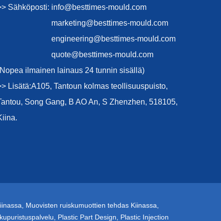
>> Sähköposti:
info@besttimes-mould.com
marketing@besttimes-mould.com
engineering@besttimes-mould.com
quote@besttimes-mould.com
(Nopea ilmainen lainaus 24 tunnin sisällä)
>> Lisätä:A105, Tantoun kolmas teollisuuspuisto,
Tantou, Song Gang, B AO An, S Zhenzhen, 518105,
Kiina.
iinassa
,
Muovisten ruiskumuottien tehdas Kiinassa
,
kupuristuspalvelu
,
Plastic Part Design
,
Plastic Injection