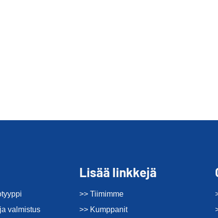
Lisää linkkejä
otyyppi
>> Tiimimme
ja valmistus
>> Kumppanit