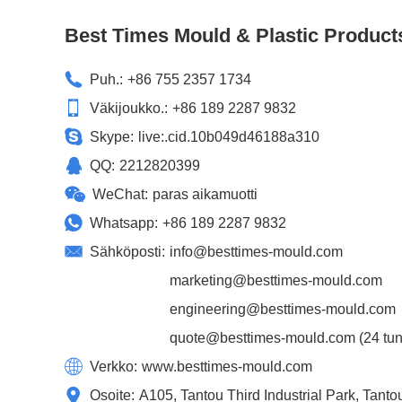
Best Times Mould & Plastic Product
Puh.:
+86 755 2357 1734
Väkijoukko.:
+86 189 2287 9832
Skype:
live:.cid.10b049d46188a310
QQ:
2212820399
WeChat:
paras aikamuotti
Whatsapp:
+86 189 2287 9832
Sähköposti:
info@besttimes-mould.com
marketing@besttimes-mould.com
engineering@besttimes-mould.com
quote@besttimes-mould.com
(24 tun
Verkko:
www.besttimes-mould.com
Osoite:
A105, Tantou Third Industrial Park, Tant