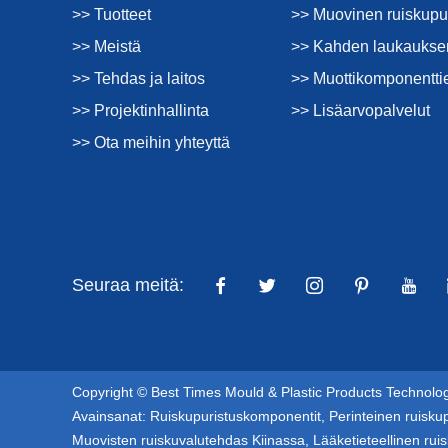
>> Tuotteet
>> Muovinen ruiskupu
>> Meistä
>> Kahden laukauksen
>> Tehdas ja laitos
>> Muottikomponentti
>> Projektinhallinta
>> Lisäarvopalvelut
>> Ota meihin yhteyttä
Seuraa meitä:
Copyright © Best Times Mould & Plastic Products Technology
Avainsanat:
Ruiskupuristuskomponentit
,
Perinteinen ruisku
Muovisten ruiskuvalutehdas Kiinassa
,
Lääketieteellinen rui