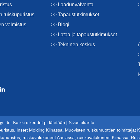
ristus
>> Laadunvalvonta
 ruiskupuristus
>> Tapaustutkimukset
en valmistus
>> Blogi
>> Lataa ja tapaustutkimukset
>> Tekninen keskus
 Ltd. Kaikki oikeudet pidätetään |
Sivustokartta
puristus
,
Insert Molding Kiinassa
,
Muovisten ruiskumuottien toimittajat K
skupuristus
,
ruiskuvalukoneet Aasiassa
,
ruiskuvalukoneet Kiinassa
,
Ruis