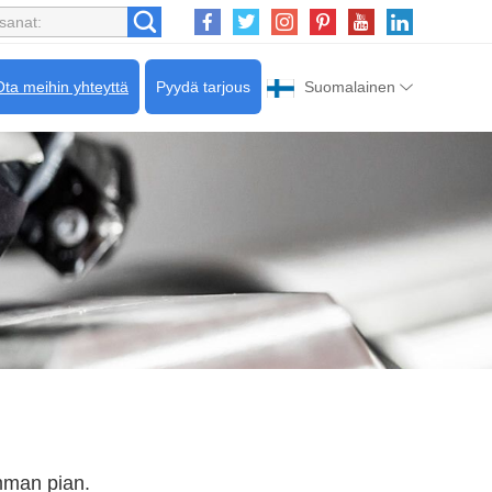
Ota meihin yhteyttä
Pyydä tarjous
Suomalainen
mman pian.