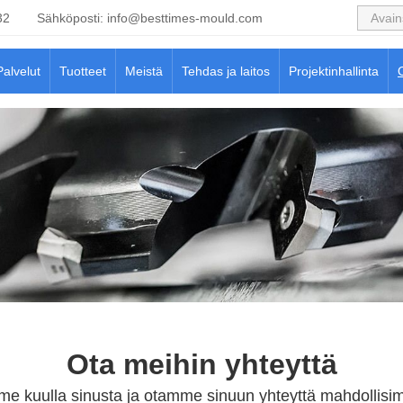
32
Sähköposti:
info@besttimes-mould.com
Palvelut
Tuotteet
Meistä
Tehdas ja laitos
Projektinhallinta
Ota meihin yhteyttä
me kuulla sinusta ja otamme sinuun yhteyttä mahdollisi