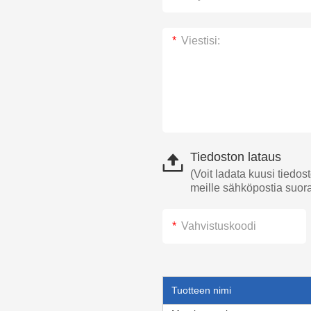
Tiedoston lataus
(Voit ladata kuusi tiedos
meille sähköpostia suor
Tuotteen nimi