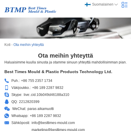
Suomalainen
Koti
-
Ota meihin yhteyttä
Ota meihin yhteyttä
Haluaisimme kuulla sinusta ja otamme sinuun yhteyttä mahdollisimman pian.
Best Times Mould & Plastic Products Technology Ltd.
Puh.:
+86 755 2357 1734
Väkijoukko.:
+86 189 2287 9832
Skype:
live:.cid.10b049d46188a310
QQ:
2212820399
WeChat:
paras aikamuotti
Whatsapp:
+86 189 2287 9832
Sähköposti:
info@besttimes-mould.com
marketing@besttimes-mould.com