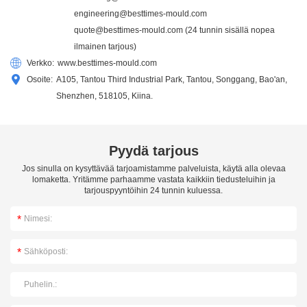
engineering@besttimes-mould.com
quote@besttimes-mould.com
(24 tunnin sisällä nopea
ilmainen tarjous)
Verkko:
www.besttimes-mould.com
Osoite:
A105, Tantou Third Industrial Park, Tantou, Songgang, Bao'an,
Shenzhen, 518105, Kiina.
Pyydä tarjous
Jos sinulla on kysyttävää tarjoamistamme palveluista, käytä alla olevaa
lomaketta. Yritämme parhaamme vastata kaikkiin tiedusteluihin ja
tarjouspyyntöihin 24 tunnin kuluessa.