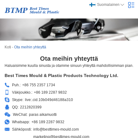
Suomalainen
Koti
-
Ota meihin yhteyttä
Ota meihin yhteyttä
Haluaisimme kuulla sinusta ja otamme sinuun yhteyttä mahdollisimman pian.
Best Times Mould & Plastic Products Technology Ltd.
Puh.:
+86 755 2357 1734
Väkijoukko.:
+86 189 2287 9832
Skype:
live:.cid.10b049d46188a310
QQ:
2212820399
WeChat:
paras aikamuotti
Whatsapp:
+86 189 2287 9832
Sähköposti:
info@besttimes-mould.com
marketing@besttimes-mould.com