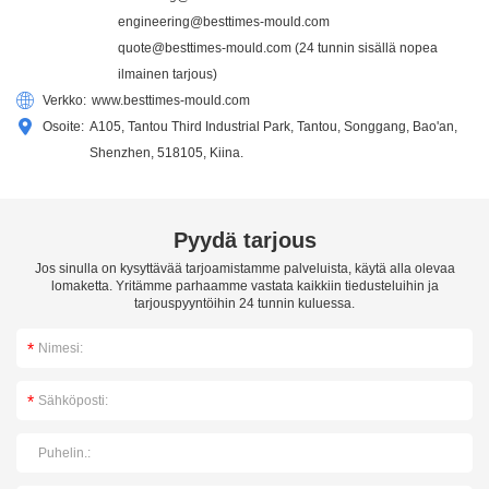
engineering@besttimes-mould.com
quote@besttimes-mould.com
(24 tunnin sisällä nopea
ilmainen tarjous)
Verkko:
www.besttimes-mould.com
Osoite:
A105, Tantou Third Industrial Park, Tantou, Songgang, Bao'an,
Shenzhen, 518105, Kiina.
Pyydä tarjous
Jos sinulla on kysyttävää tarjoamistamme palveluista, käytä alla olevaa
lomaketta. Yritämme parhaamme vastata kaikkiin tiedusteluihin ja
tarjouspyyntöihin 24 tunnin kuluessa.