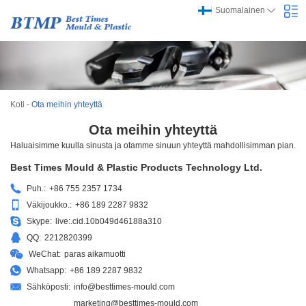
Suomalainen
Koti
-
Ota meihin yhteyttä
Ota meihin yhteyttä
Haluaisimme kuulla sinusta ja otamme sinuun yhteyttä mahdollisimman pian.
Best Times Mould & Plastic Products Technology Ltd.
Puh.:
+86 755 2357 1734
Väkijoukko.:
+86 189 2287 9832
Skype:
live:.cid.10b049d46188a310
QQ:
2212820399
WeChat:
paras aikamuotti
Whatsapp:
+86 189 2287 9832
Sähköposti:
info@besttimes-mould.com
marketing@besttimes-mould.com