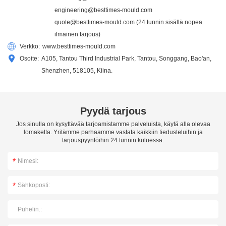
engineering@besttimes-mould.com
quote@besttimes-mould.com
(24 tunnin sisällä nopea
ilmainen tarjous)
Verkko:
www.besttimes-mould.com
Osoite:
A105, Tantou Third Industrial Park, Tantou, Songgang, Bao'an,
Shenzhen, 518105, Kiina.
Pyydä tarjous
Jos sinulla on kysyttävää tarjoamistamme palveluista, käytä alla olevaa
lomaketta. Yritämme parhaamme vastata kaikkiin tiedusteluihin ja
tarjouspyyntöihin 24 tunnin kuluessa.