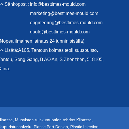
>> Sähköposti:
info@besttimes-mould.com
marketing@besttimes-mould.com
engineering@besttimes-mould.com
quote@besttimes-mould.com
(Nopea ilmainen lainaus 24 tunnin sisällä)
>> Lisätä:A105, Tantoun kolmas teollisuuspuisto,
Tantou, Song Gang, B AO An, S Zhenzhen, 518105,
Kiina.
iinassa
,
Muovisten ruiskumuottien tehdas Kiinassa
,
kupuristuspalvelu
,
Plastic Part Design
,
Plastic Injection