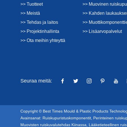
>> Tuotteet
>> Muovinen ruiskupu
>> Meistä
>> Kahden laukauksen
>> Tehdas ja laitos
>> Muottikomponentti
>> Projektinhallinta
>> Lisäarvopalvelut
>> Ota meihin yhteyttä
Seuraa meitä:
Copyright © Best Times Mould & Plastic Products Technology
Avainsanat:
Ruiskupuristuskomponentit
,
Perinteinen ruisku
Muovisten ruiskuvalutehdas Kiinassa
,
Lääketieteellinen rui