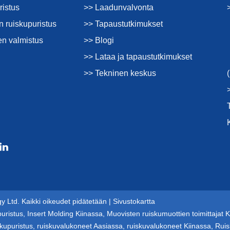
ristus
>> Laadunvalvonta
 ruiskupuristus
>> Tapaustutkimukset
en valmistus
>> Blogi
>> Lataa ja tapaustutkimukset
>> Tekninen keskus
 Ltd. Kaikki oikeudet pidätetään |
Sivustokartta
puristus
,
Insert Molding Kiinassa
,
Muovisten ruiskumuottien toimittajat K
skupuristus
,
ruiskuvalukoneet Aasiassa
,
ruiskuvalukoneet Kiinassa
,
Ruis