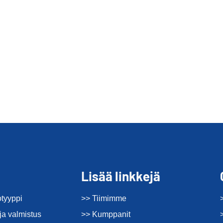
Lisää linkkejä
otyyppi
>> Tiimimme
ja valmistus
>> Kumppanit