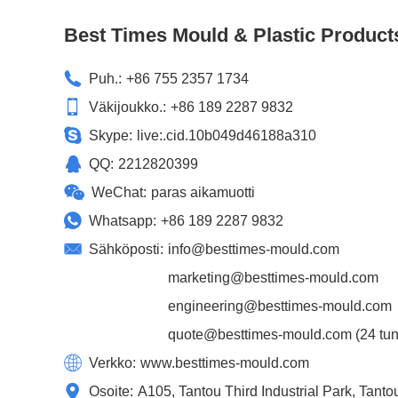
Best Times Mould & Plastic Product
Puh.:
+86 755 2357 1734
Väkijoukko.:
+86 189 2287 9832
Skype:
live:.cid.10b049d46188a310
QQ:
2212820399
WeChat:
paras aikamuotti
Whatsapp:
+86 189 2287 9832
Sähköposti:
info@besttimes-mould.com
marketing@besttimes-mould.com
engineering@besttimes-mould.com
quote@besttimes-mould.com
(24 tun
Verkko:
www.besttimes-mould.com
Osoite:
A105, Tantou Third Industrial Park, Tant