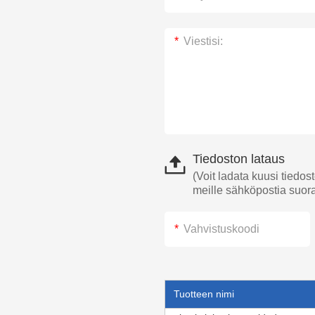
Tiedoston lataus
(Voit ladata kuusi tiedos
meille sähköpostia suor
Tuotteen nimi