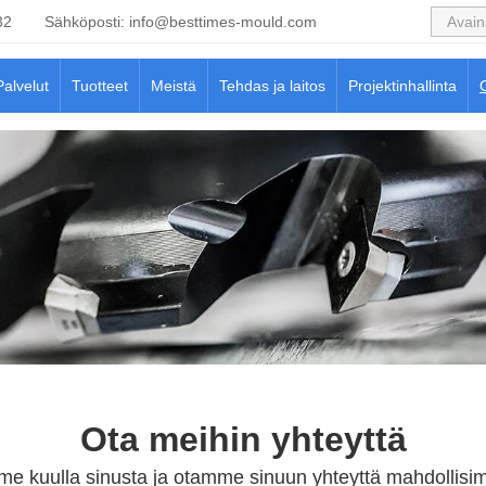
32
Sähköposti:
info@besttimes-mould.com
Palvelut
Tuotteet
Meistä
Tehdas ja laitos
Projektinhallinta
Ota meihin yhteyttä
me kuulla sinusta ja otamme sinuun yhteyttä mahdollisi