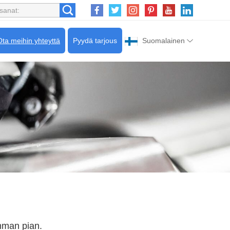
Ota meihin yhteyttä
Pyydä tarjous
Suomalainen
mman pian.