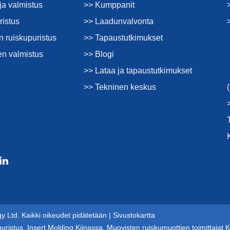
ja valmistus
>> Kumppanit
ristus
>> Laadunvalvonta
 ruiskupuristus
>> Tapaustutkimukset
en valmistus
>> Blogi
>> Lataa ja tapaustutkimukset
>> Tekninen keskus
 Ltd. Kaikki oikeudet pidätetään |
Sivustokartta
puristus
,
Insert Molding Kiinassa
,
Muovisten ruiskumuottien toimittajat K