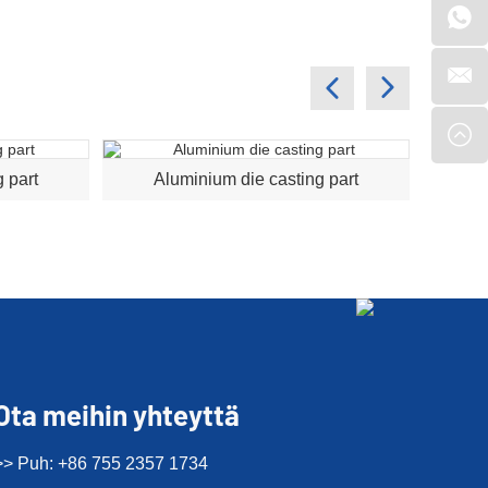
 part
Aluminium die casting part
A
Ota meihin yhteyttä
>> Puh: +86 755 2357 1734