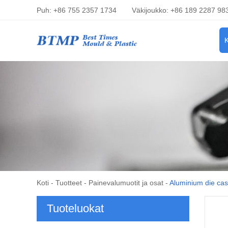
Puh: +86 755 2357 1734
Väkijoukko: +86 189 2287 98
K
Koti
-
Tuotteet
-
Painevalumuotit ja osat
-
Aluminium die cas
Tuoteluokat