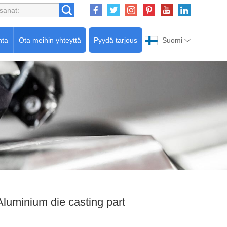
nta
Ota meihin yhteyttä
Pyydä tarjous
Suomi
Aluminium die casting part