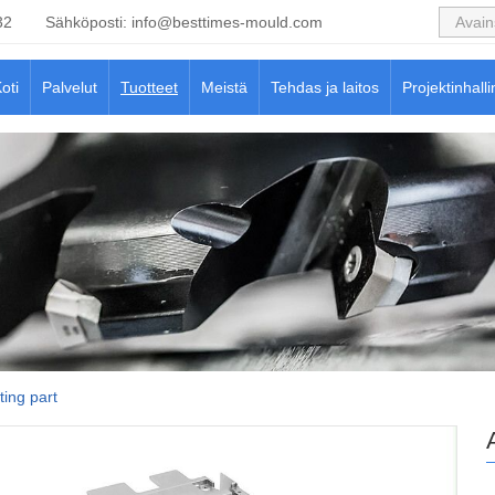
32
Sähköposti:
info@besttimes-mould.com
oti
Palvelut
Tuotteet
Meistä
Tehdas ja laitos
Projektinhalli
ting part