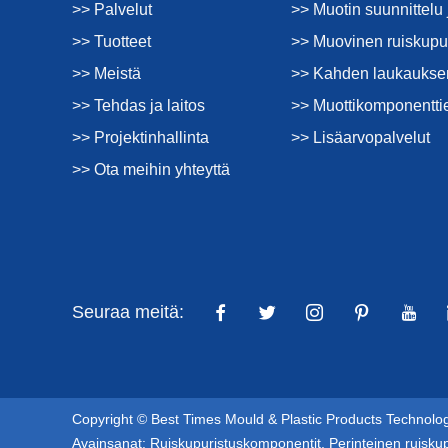
>> Palvelut
>> Muotin suunnittelu 
>> Tuotteet
>> Muovinen ruiskupu
>> Meistä
>> Kahden laukauksen
>> Tehdas ja laitos
>> Muottikomponentti
>> Projektinhallinta
>> Lisäarvopalvelut
>> Ota meihin yhteyttä
Seuraa meitä:
Copyright © Best Times Mould & Plastic Products Technology
Avainsanat:
Ruiskupuristuskomponentit
,
Perinteinen ruisku